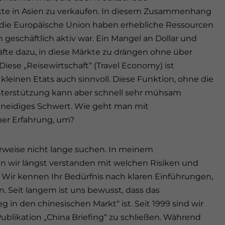
ukte in Asien zu verkaufen. In diesem Zusammenhang
d die Europäische Union haben erhebliche Ressourcen
 geschäftlich aktiv war. Ein Mangel an Dollar und
äfte dazu, in diese Märkte zu drängen ohne über
ese „Reisewirtschaft“ (Travel Economy) ist
s kleinen Etats auch sinnvoll. Diese Funktion, ohne die
 Unterstützung kann aber schnell sehr mühsam
chneidiges Schwert. Wie geht man mit
er Erfahrung, um?
herweise nicht lange suchen. In meinem
en wir längst verstanden mit welchen Risiken und
Wir kennen Ihr Bedürfnis nach klaren Einführungen,
. Seit langem ist uns bewusst, dass das
n den chinesischen Markt“ ist. Seit 1999 sind wir
ublikation „China Briefing“ zu schließen. Während