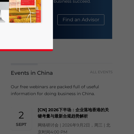
help your business succeed.
About Us
Find an Advisor
Events in China
ALL EVENTS
business news and updates for Asia!
Our free webinars are packed full of useful
information for doing business in China.
[CN] 2026下半场：企业落地香港的关
2
键考量与最新合规趋势解析
SEPT
网络研讨会 | 2026年9月2日，周三 | 北
京时间4:00 PM