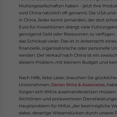
Muttergesellschaften haben – jetzt ihre Prod
wird China natürlich oft genannt. Die USA un
in China. Jeder kennt jemanden, der dort schon
Euro für Investitionen drängt viele Führungskr
genügend Geld oder Ressourcen zu verfügen. Di
das Schicksal vieler. Das ist in Anbetracht eine
finanzielle, organisatorische oder personelle
werden. Der Verkauf nach China ist ein zweis
diesem Problem, mit kleinem Budget und kein
Nach Hilfe, liebe Leser, brauchen Sie glücklic
Unternehmen,
Dezan Shira & Associates
, hab
Sorgen sich KMUs auseinandersetzen müssen. 
Richtlinien und preiswerteren Dienstleistungen
Hauptproblem für KMUs „der bestmögliche Weg i
dabei, derartige Wissenslücken durch unsere P