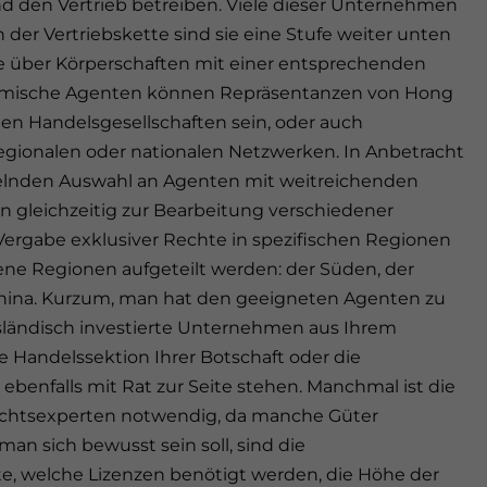
nd den Vertrieb betreiben. Viele dieser Unternehmen
 der Vertriebskette sind sie eine Stufe weiter unten
e über Körperschaften mit einer entsprechenden
eimische Agenten können Repräsentanzen von Hong
en Handelsgesellschaften sein, oder auch
gionalen oder nationalen Netzwerken. In Anbetracht
ngelnden Auswahl an Agenten mit weitreichenden
 gleichzeitig zur Bearbeitung verschiedener
 Vergabe exklusiver Rechte in spezifischen Regionen
dene Regionen aufgeteilt werden: der Süden, der
china. Kurzum, man hat den geeigneten Agenten zu
usländisch investierte Unternehmen aus Ihrem
e Handelssektion Ihrer Botschaft oder die
enfalls mit Rat zur Seite stehen. Manchmal ist die
echtsexperten notwendig, da manche Güter
man sich bewusst sein soll, sind die
, welche Lizenzen benötigt werden, die Höhe der