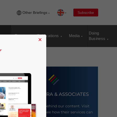
Other Briefings
Subscribe
Doing
Events
Publications
Media
×
Business
DEZAN SHIRA & ASSOCIATES
Meet the firm behind our content. Visit
their website to see how their services can