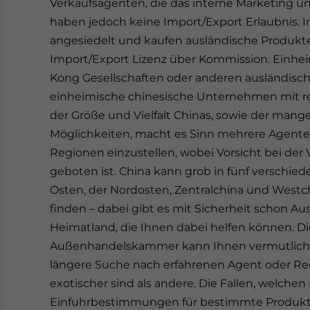
Verkaufsagenten, die das interne Marketing u
haben jedoch keine Import/Export Erlaubnis. In
angesiedelt und kaufen ausländische Produkt
Import/Export Lizenz über Kommission. Einh
Kong Gesellschaften oder anderen ausländisch
einheimische chinesische Unternehmen mit re
der Größe und Vielfalt Chinas, sowie der ma
Möglichkeiten, macht es Sinn mehrere Agenten
Regionen einzustellen, wobei Vorsicht bei der
geboten ist. China kann grob in fünf verschie
Osten, der Nordosten, Zentralchina und West
finden – dabei gibt es mit Sicherheit schon A
Heimatland, die Ihnen dabei helfen können. Di
Außenhandelskammer kann Ihnen vermutlich eb
längere Suche nach erfahrenen Agent oder R
exotischer sind als andere. Die Fallen, welchen 
Einfuhrbestimmungen für bestimmte Produkte