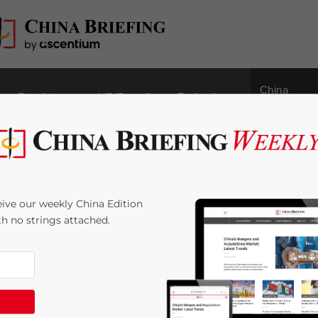
China
Regulatory
HR/Payroll
Technology
Outbound
b in China ohne
ive our weekly China Edition
 (1/5)
ith no strings attached.
 Time:
4
minutes