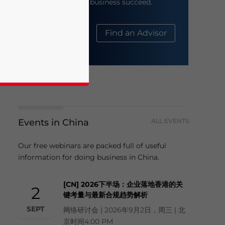
help your business succeed.
About Us
Find an Advisor
Events in China
ALL EVENTS
business news and updates for Asia!
Our free webinars are packed full of useful
information for doing business in China.
[CN] 2026下半场：企业落地香港的关
2
键考量与最新合规趋势解析
SEPT
网络研讨会 | 2026年9月2日，周三 | 北
京时间4:00 PM