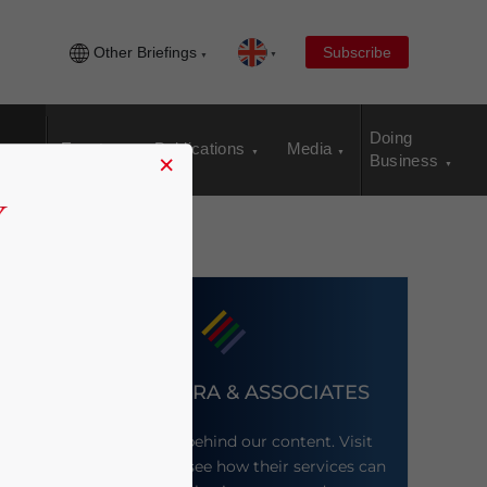
Other Briefings
Subscribe
Doing
Events
Publications
Media
×
Business
DEZAN SHIRA & ASSOCIATES
Meet the firm behind our content. Visit
their website to see how their services can