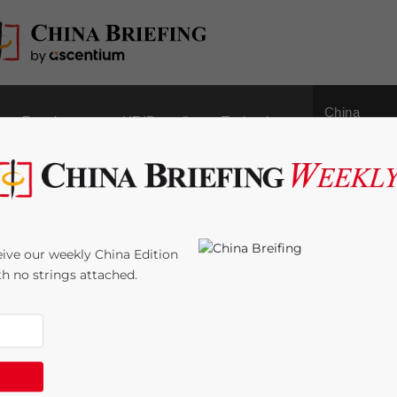
China
Regulatory
HR/Payroll
Technology
Outbound
tazione-esportazione e
ive our weekly China Edition
ith no strings attached.
me:
7
minutes