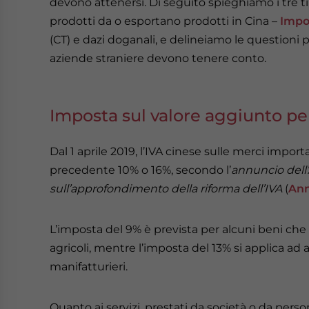
devono attenersi. Di seguito spieghiamo i tre ti
prodotti da o esportano prodotti in Cina –
Impo
(CT) e dazi doganali, e delineiamo le questioni pi
aziende straniere devono tenere conto.
Imposta sul valore aggiunto pe
Dal 1 aprile 2019, l’IVA cinese sulle merci import
precedente 10% o 16%, secondo l’
annuncio dell
sull’approfondimento della riforma dell’IVA
(
Ann
L’imposta del 9% è prevista per alcuni beni che
agricoli, mentre l’imposta del 13% si applica ad 
manifatturieri.
Quanto ai servizi, prestati da società o da person