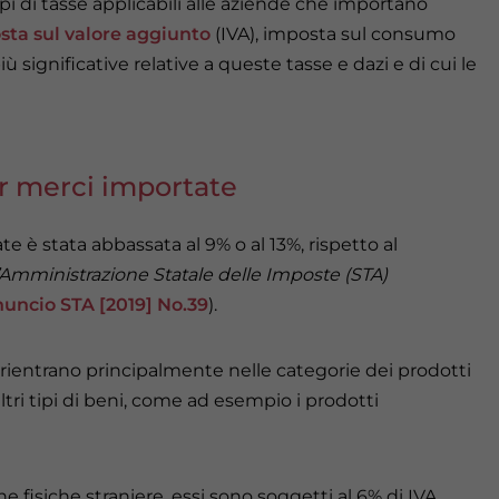
pi di tasse applicabili alle aziende che importano
sta sul valore aggiunto
(IVA), imposta sul consumo
ù significative relative a queste tasse e dazi e di cui le
r merci importate
ate è stata abbassata al 9% o al 13%, rispetto al
’Amministrazione Statale delle Imposte (STA)
uncio STA [2019] No.39
).
 rientrano principalmente nelle categorie dei prodotti
altri tipi di beni, come ad esempio i prodotti
e fisiche straniere, essi sono soggetti al 6% di IVA,