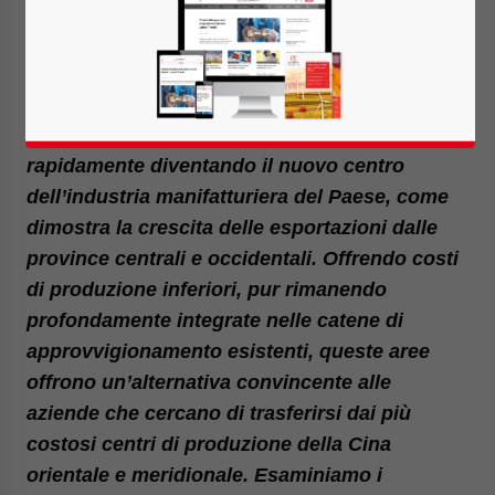
Available language
Le province interne della Cina stanno
rapidamente diventando il nuovo centro
dell’industria manifatturiera del Paese, come
dimostra la crescita delle esportazioni dalle
province centrali e occidentali. Offrendo costi
di produzione inferiori, pur rimanendo
profondamente integrate nelle catene di
approvvigionamento esistenti, queste aree
offrono un’alternativa convincente alle
aziende che cercano di trasferirsi dai più
costosi centri di produzione della Cina
orientale e meridionale. Esaminiamo i
Yes, I have read the
Privacy Policy
Statement for this