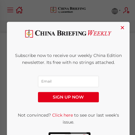
×
Spostamento della
Subscribe now to receive our weekly China Edition
produzione
newsletter. Its free with no strings attached.
nell’entroterra cinese:
un’alternativa al
SIGN UP NOW
reshoring
Not convinced?
Click here
to see our last week's
issue.
January 22, 2024
Posted by
China Briefing
Reading Time:
9
minutes