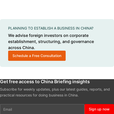
PLANNING TO ESTABLISH A BUSINESS IN CHINA?
We advise foreign investors on corporate
establishment, structuring, and governance
across China.
Schedule a Free Consultation
Get free access to China Briefing insights
Subscribe for weekly updates, plus our latest guides, reports, and
practical resources for doing business in China.
Email
Sign up now