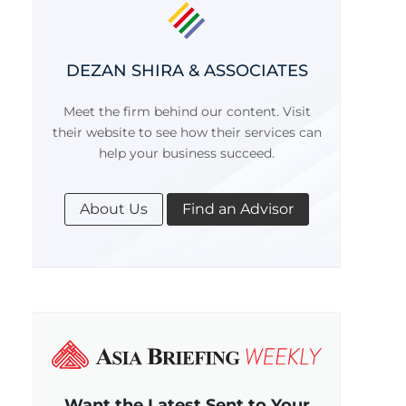
DEZAN SHIRA & ASSOCIATES
Meet the firm behind our content. Visit
their website to see how their services can
help your business succeed.
About Us
Find an Advisor
Want the Latest Sent to Your