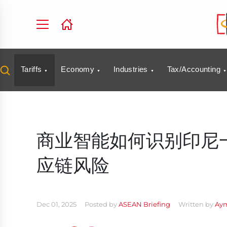
Tariffs
Economy
Industries
Tax/Accounting
商业智能如何识别印尼
应链风险
Dec 01, 2025
Posted by
ASEAN Briefing
Written by
Aym