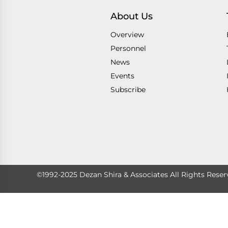
About Us
Overview
Personnel
News
Events
Subscribe
©1992-2025 Dezan Shira & Associates All Rights Reser