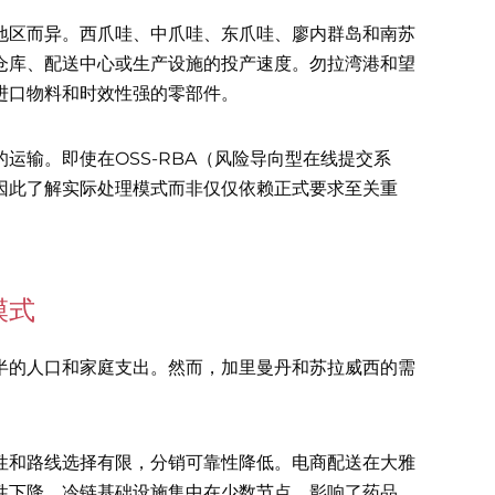
地区而异。西爪哇、中爪哇、东爪哇、廖内群岛和南苏
仓库、配送中心或生产设施的投产速度。勿拉湾港和望
进口物料和时效性强的零部件。
运输。即使在OSS-RBA（风险导向型在线提交系
因此了解实际处理模式而非仅仅依赖正式要求至关重
模式
半的人口和家庭支出。然而，加里曼丹和苏拉威西的需
性和路线选择有限，分销可靠性降低。电商配送在大雅
性下降。冷链基础设施集中在少数节点，影响了药品、