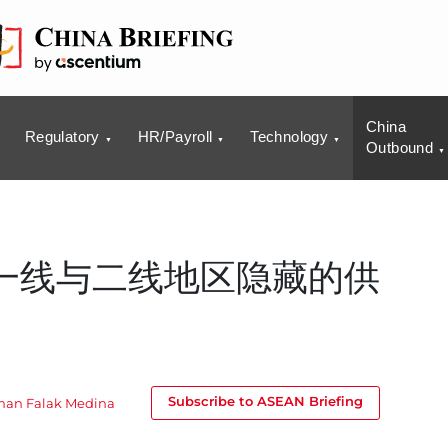
China
Regulatory
HR/Payroll
Technology
Outbound
一线与二线地区隐藏的供
Subscribe to ASEAN Briefing
an Falak Medina